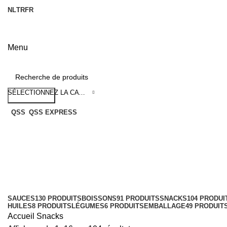
NL
TR
FR
Menu
Catégories
SÉLECTIONNEZ LA CATÉGORIE
Recherche
QSS
QSS EXPRESS
SAUCES
130 PRODUITS
BOISSONS
91 PRODUITS
SNACKS
104 PRODUI
HUILES
8 PRODUITS
LÉGUMES
6 PRODUITS
EMBALLAGE
49 PRODUIT
Accueil
Snacks