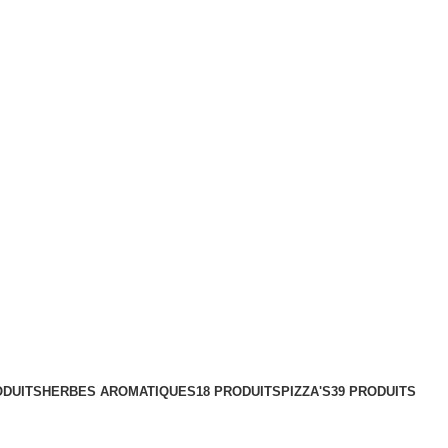
ODUITS
HERBES AROMATIQUES
18 PRODUITS
PIZZA'S
39 PRODUITS