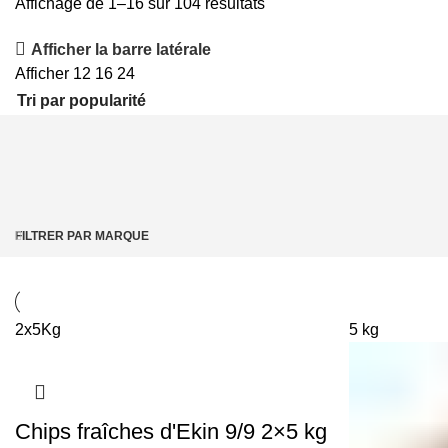
Classés
Affichage de 1–16 sur 104 résultats
par
Afficher la barre latérale
popularité
Afficher
12
16
24
FILTRER PAR MARQUE
2x5Kg
5 kg
Chips fraîches d'Ekin 9/9 2×5 kg