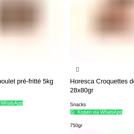
oulet pré-fritté 5kg
Horesca Croquettes d
28x80gr
 WhatsApp
Snacks
Kopen via WhatsApp
750gr