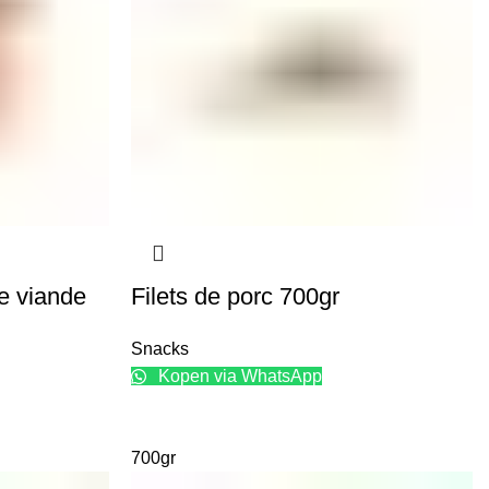
e viande
Filets de porc 700gr
Snacks
Kopen via WhatsApp
700gr