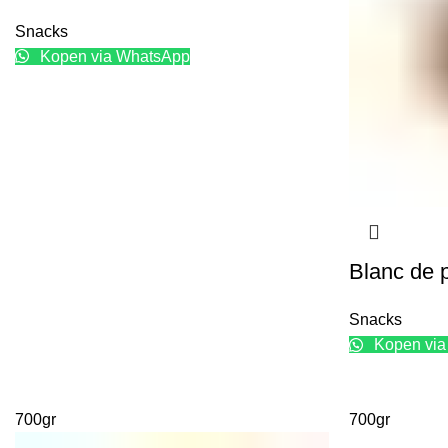
Snacks
Kopen via WhatsApp
Blanc de p
Snacks
Kopen via
700gr
700gr