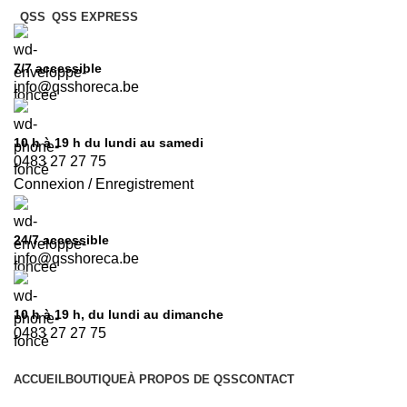
QSS
QSS EXPRESS
7/7
accessible
info@qsshoreca.be
10 h à 19 h du lundi au samedi
0483 27 27 75
Connexion / Enregistrement
24/7
accessible
info@qsshoreca.be
10 h à 19 h, du lundi au dimanche
0483 27 27 75
ACCUEIL
BOUTIQUE
À PROPOS DE QSS
CONTACT