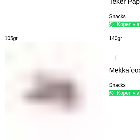
Teker Pap
Snacks
Kopen via
105gr
140gr
Mekkafood
Snacks
Kopen via