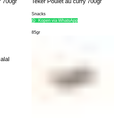
r 700gr
Teker Poulet au curry 700gr
Snacks
Kopen via WhatsApp
85gr
alal