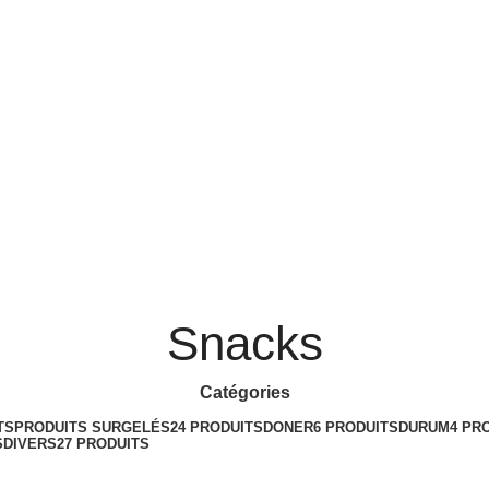
Snacks
Catégories
TS
PRODUITS SURGELÉS
24 PRODUITS
DONER
6 PRODUITS
DURUM
4 PR
S
DIVERS
27 PRODUITS