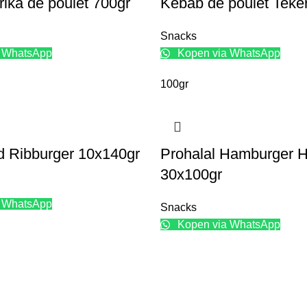
rika de poulet 700gr
Kebab de poulet Teke
Snacks
 WhatsApp
Kopen via WhatsApp
100gr
 Ribburger 10x140gr
Prohalal Hamburger H
30x100gr
 WhatsApp
Snacks
Kopen via WhatsApp