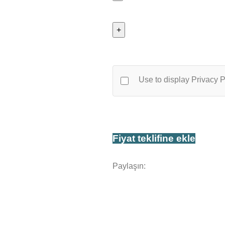
Bicky
Crunchy
Chicken
24x80gr
adet
Use to display Privacy P
Fiyat teklifine ekle
Paylaşın: