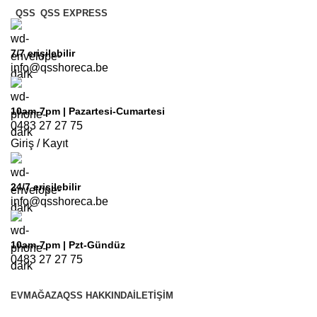
QSS
QSS EXPRESS
7/7
erişilebilir
info@qsshoreca.be
10am-7pm | Pazartesi-Cumartesi
0483 27 27 75
Giriş / Kayıt
24/7
erişilebilir
info@qsshoreca.be
10am-7pm | Pzt-Gündüz
0483 27 27 75
EV
MAĞAZA
QSS HAKKINDA
İLETIŞIM