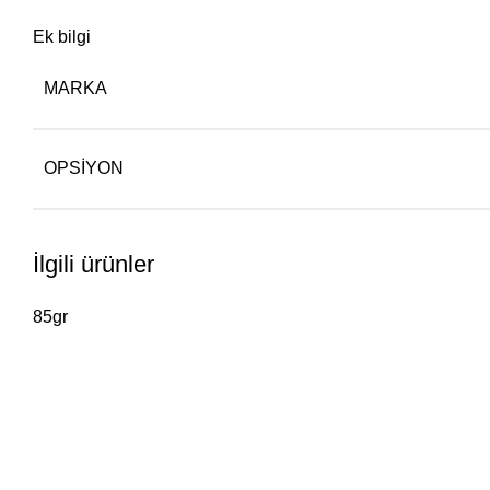
Ek bilgi
MARKA
OPSIYON
İlgili ürünler
85gr