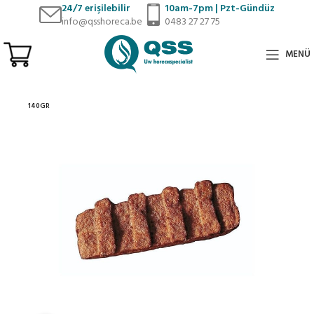
24/7
erişilebilir
10am-7pm | Pzt-Gündüz
info@qsshoreca.be
0483 27 27 75
MENÜ
140GR