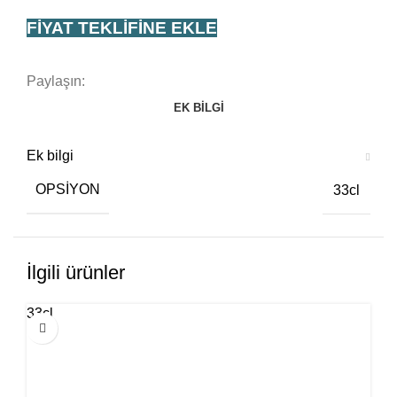
FIYAT TEKLIFINE EKLE
Paylaşın:
EK BILGI
Ek bilgi
OPSIYON
33cl
İlgili ürünler
33cl