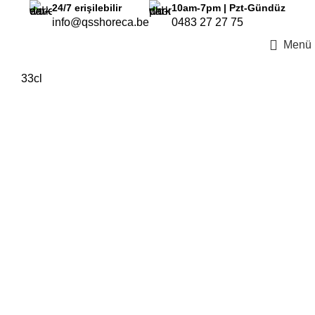
24/7
erişilebilir
10am-7pm | Pzt-Gündüz
info@qsshoreca.be
0483 27 27 75
Menü
33cl