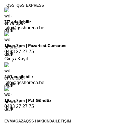
QSS
QSS EXPRESS
7/7
erişilebilir
info@qsshoreca.be
10am-7pm | Pazartesi-Cumartesi
0483 27 27 75
Giriş / Kayıt
24/7
erişilebilir
info@qsshoreca.be
10am-7pm | Pzt-Gündüz
0483 27 27 75
EV
MAĞAZA
QSS HAKKINDA
İLETIŞIM
TEKLİF LİSTESİ