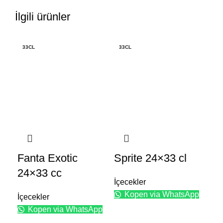
İlgili ürünler
33CL
33CL
1.
Fanta Exotic
Sprite 24×33 cl
Co
24×33 cc
6×
İçecekler
Kopen via WhatsApp
İçecekler
İçe
Kopen via WhatsApp