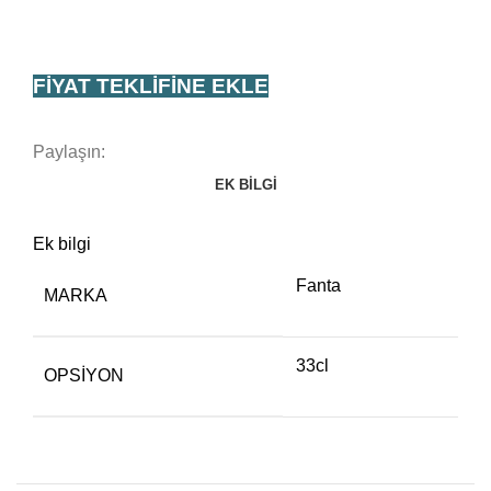
FIYAT TEKLIFINE EKLE
Paylaşın:
EK BILGI
Ek bilgi
Fanta
MARKA
33cl
OPSIYON