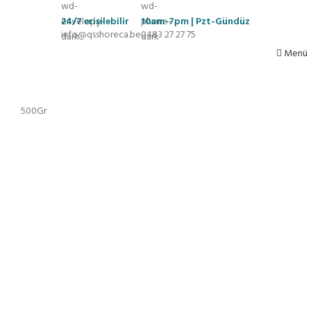
24/7
erişilebilir
10am-7pm | Pzt-Gündüz
info@qsshoreca.be
0483 27 27 75
Menü
500Gr