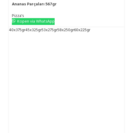
Ananas Parçaları 567gr
Pizza's
Kopen via WhatsApp
40x375gr
45x325gr
53x275gr
58x250gr
60x225gr