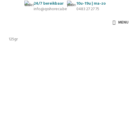
24/7
bereikbaar
10u-19u | ma-zo
info@qsshoreca.be
0483 27 27 75
MENU
125gr