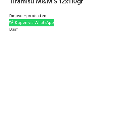
Tiramisu M&M’S 12x110gr
Diepvriesproducten
Kopen via WhatsApp
Daim