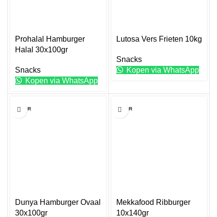
optie
kan
gekozen
worden
Prohalal Hamburger
Lutosa Vers Frieten 10kg
op
Halal 30x100gr
Snacks
de
Snacks
Kopen via WhatsApp
productpagina
Kopen via WhatsApp
100GR
140GR
Dunya Hamburger Ovaal
Mekkafood Ribburger
30x100gr
10x140gr