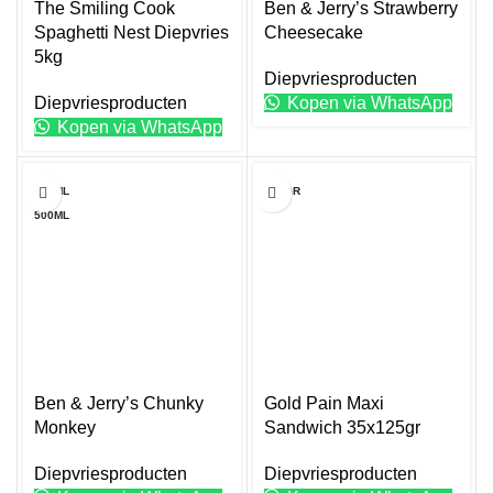
worden
The Smiling Cook
Ben & Jerry’s Strawberry
op
Spaghetti Nest Diepvries
Cheesecake
de
5kg
Diepvriesproducten
productpagina
Diepvriesproducten
Kopen via WhatsApp
Kopen via WhatsApp
Dit
100ML
125GR
product
500ML
heeft
meerdere
variaties.
Deze
optie
kan
gekozen
worden
Ben & Jerry’s Chunky
Gold Pain Maxi
op
Monkey
Sandwich 35x125gr
de
Diepvriesproducten
Diepvriesproducten
productpagina