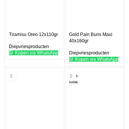
Tiramisu Oreo 12x110gr
Gold Pain Buns Maxi
40x160gr
Diepvriesproducten
Kopen via WhatsApp
Diepvriesproducten
Kopen via WhatsApp
Dit
5 KG
100ML
product
500ML
heeft
meerdere
variaties.
Deze
optie
kan
gekozen