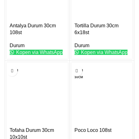
Antalya Durum 30cm
Tortilla Durum 30cm
108st
6x18st
Durum
Durum
Kopen via WhatsApp
Kopen via WhatsApp
Dit
30CM
25CM
product
30CM
heeft
meerdere
variaties.
Deze
optie
kan
gekozen
worden
Tofaha Durum 30cm
Poco Loco 108st
op
10x10st