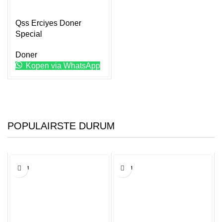
kan
gekozen
worden
Qss Erciyes Doner
op
Special
de
Doner
productpagina
Kopen via WhatsApp
POPULAIRSTE DURUM
30CM
30CM