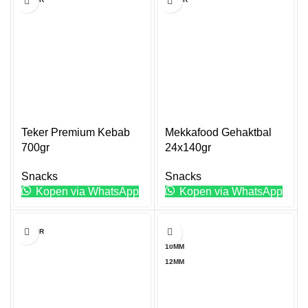
Teker Premium Kebab
Mekkafood Gehaktbal
700gr
24x140gr
Snacks
Snacks
Kopen via WhatsApp
Kopen via WhatsApp
Dit
100GR
7MM
product
10MM
heeft
12MM
meerdere
variaties.
Deze