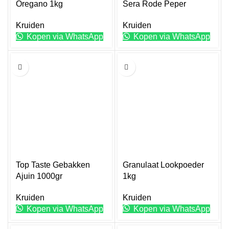
worden
worden
Oregano 1kg
Sera Rode Peper
op
op
Kruiden
Kruiden
de
de
Kopen via WhatsApp
Kopen via WhatsApp
productpagina
productpagina
1KG
1KG
Top Taste Gebakken
Granulaat Lookpoeder
Ajuin 1000gr
1kg
Kruiden
Kruiden
Kopen via WhatsApp
Kopen via WhatsApp