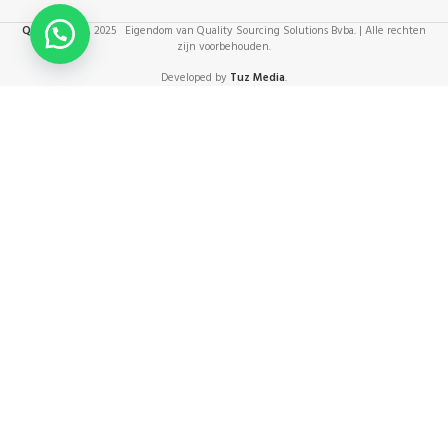
QSS HORECA
2025 Eigendom van Quality Sourcing Solutions Bvba. | Alle rechten
zijn voorbehouden.
Developed by
Tuz Media
.
Ajuin
25kg
Use to display Privacy Policy page link.
We gebruiken cookies om uw ervaring op onze website te
verbeteren. Door deze website te bezoeken, gaat u akkoord
met ons gebruik van cookies.
MEER
MEER INFO
ACCEPTEER
INFO