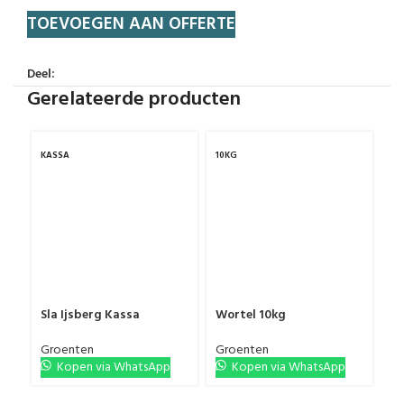
TOEVOEGEN AAN OFFERTE
Deel:
Gerelateerde producten
KASSA
10KG
1S
KA
Sla Ijsberg Kassa
Wortel 10kg
Wi
Groenten
Groenten
Gr
Kopen via WhatsApp
Kopen via WhatsApp