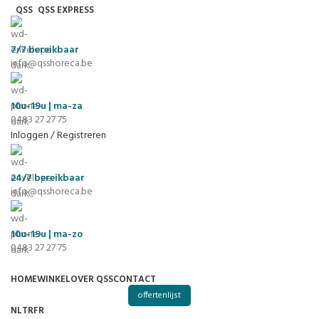
QSS
QSS EXPRESS
7/7
bereikbaar
info@qsshoreca.be
10u-19u | ma-za
0483 27 27 75
Inloggen / Registreren
24/7
bereikbaar
info@qsshoreca.be
10u-19u | ma-zo
0483 27 27 75
HOME
WINKEL
OVER QSS
CONTACT
offertenlijst
NL
TR
FR