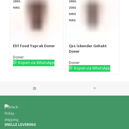
20KG
20KG
20
10KG
25KG
25
30KG
30
10KG
40
10
Elif Food Yaprak Doner
Qss Iskender Gehakt
Qs
Doner
Doner
Do
Kopen via WhatsApp
Doner
Kopen via WhatsApp
SNELLE LEVERING