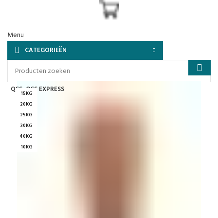
Menu
CATEGORIEËN
QSS
QSS EXPRESS
15KG
20KG
25KG
30KG
40KG
10KG