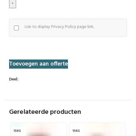
Doner
aantal
Use to display Privacy Policy page link.
Toevoegen aan offerte
Deel:
Gerelateerde producten
15KG
15KG
15