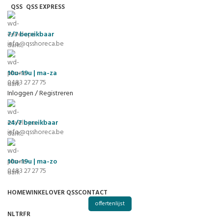
QSS
QSS EXPRESS
7/7
bereikbaar
info@qsshoreca.be
10u-19u | ma-za
0483 27 27 75
Inloggen / Registreren
24/7
bereikbaar
info@qsshoreca.be
10u-19u | ma-zo
0483 27 27 75
HOME
WINKEL
OVER QSS
CONTACT
offertenlijst
NL
TR
FR