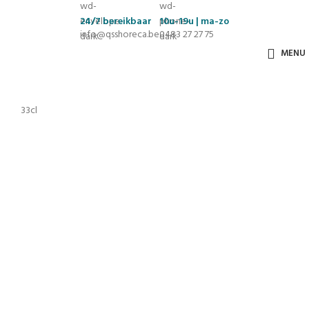
24/7
bereikbaar
10u-19u | ma-zo
info@qsshoreca.be
0483 27 27 75
MENU
33cl