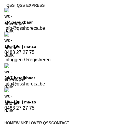
QSS
QSS EXPRESS
7/7
bereikbaar
info@qsshoreca.be
10u-19u | ma-za
0483 27 27 75
Inloggen / Registreren
24/7
bereikbaar
info@qsshoreca.be
10u-19u | ma-zo
0483 27 27 75
HOME
WINKEL
OVER QSS
CONTACT