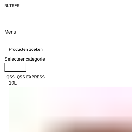
NL
TR
FR
Menu
Categorieën
Selecteer categorie
Zoek op
QSS
QSS EXPRESS
10L