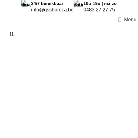
24/7
bereikbaar
10u-19u | ma-zo
info@qsshoreca.be
0483 27 27 75
Menu
1L