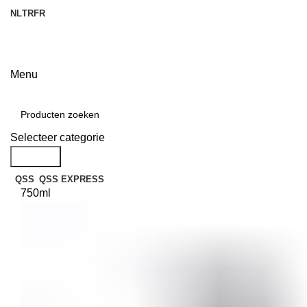
NL
TR
FR
Menu
Categorieën
Selecteer categorie
Zoek op
QSS
QSS EXPRESS
750ml