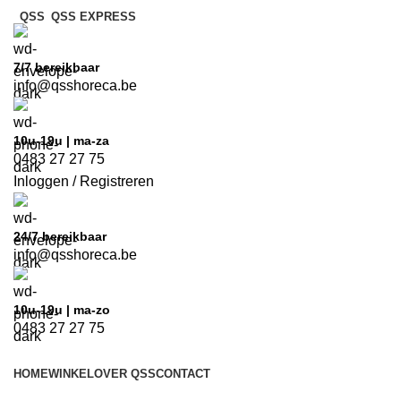
QSS
QSS EXPRESS
7/7
bereikbaar
info@qsshoreca.be
10u-19u | ma-za
0483 27 27 75
Inloggen / Registreren
24/7
bereikbaar
info@qsshoreca.be
10u-19u | ma-zo
0483 27 27 75
HOME
WINKEL
OVER QSS
CONTACT