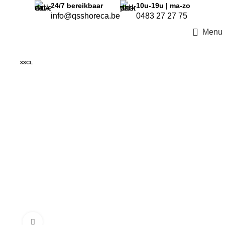
24/7
bereikbaar
10u-19u | ma-zo
info@qsshoreca.be
0483 27 27 75
Menu
33CL
Klik om te vergroten