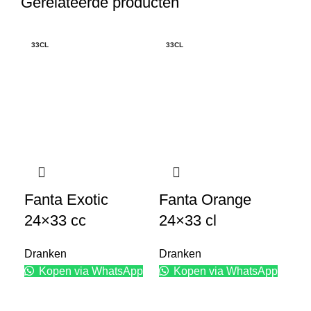
Gerelateerde producten
33CL
33CL
50
Fanta Exotic
Fanta Orange
Co
24×33 cc
24×33 cl
Pe
Dranken
Dranken
Dr
Kopen via WhatsApp
Kopen via WhatsApp