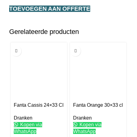
TOEVOEGEN AAN OFFERTE
Gerelateerde producten
33CL
33CL
33
Fanta Cassis 24×33 Cl
Fanta Orange 30×33 cl
Sp
Dranken
Dranken
D
Kopen via
Kopen via
WhatsApp
WhatsApp
W