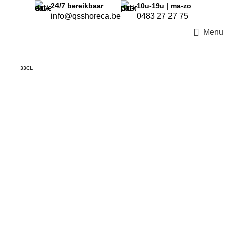
24/7
bereikbaar
10u-19u | ma-zo
info@qsshoreca.be
0483 27 27 75
Menu
33CL