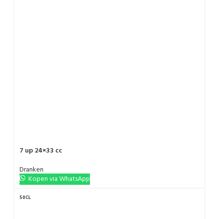
7 up 24×33 cc
Dranken
Kopen via WhatsApp
50CL