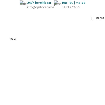
24/7
bereikbaar
10u-19u | ma-zo
info@qsshoreca.be
0483 27 27 75
MENU
250ML