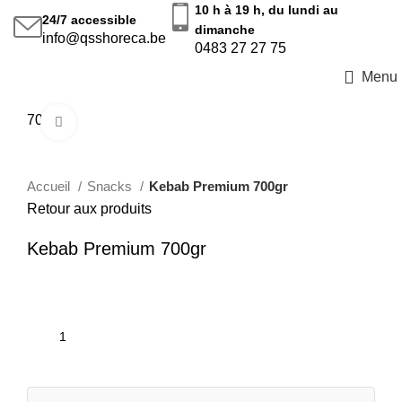
10 h à 19 h, du lundi au
24/7
accessible
dimanche
info@qsshoreca.be
0483 27 27 75
Menu
700gr
Cliquez pour agrandir
Accueil
Snacks
Kebab Premium 700gr
Retour aux produits
Kebab Premium 700gr