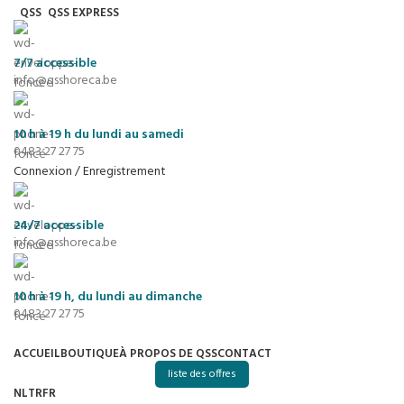
QSS
QSS EXPRESS
7/7
accessible
info@qsshoreca.be
10 h à 19 h du lundi au samedi
0483 27 27 75
Connexion / Enregistrement
24/7
accessible
info@qsshoreca.be
10 h à 19 h, du lundi au dimanche
0483 27 27 75
ACCUEIL
BOUTIQUE
À PROPOS DE QSS
CONTACT
liste des offres
NL
TR
FR