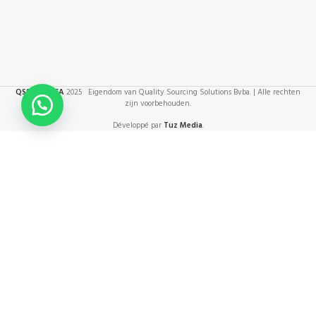
QSS HORECA
2025 Eigendom van Quality Sourcing Solutions Bvba. | Alle rechten
zijn voorbehouden.
Développé par
Tuz Media
.
Fromage
haché QSS
48+5kg
Use to display Privacy Policy page
link.
Nous utilisons des cookies pour améliorer votre expérience sur
notre site web. En visitant ce site, vous acceptez que nous
utilisions des cookies.
PLUS
PLUS D'INFORMATIONS
ACCEPTER
D'INFORMATIONS