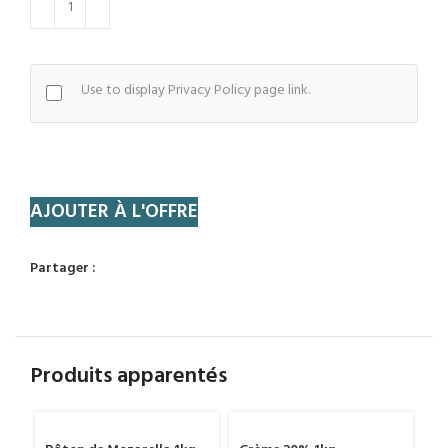
Use to display Privacy Policy page link.
AJOUTER À L'OFFRE
Partager :
Produits apparentés
1KG
1KG
14