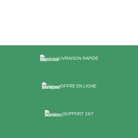
produit
options
peuvent
être
choisies
sur
la
page
du
LIVRAISON RAPIDE
produit
OFFRE EN LIGNE
SUPPORT 24/7