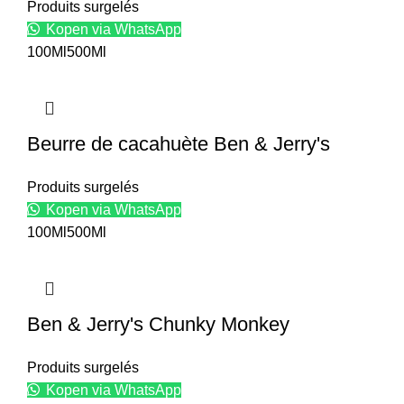
Produits surgelés
Kopen via WhatsApp
100Ml
500Ml
Ce
produit
Beurre de cacahuète Ben & Jerry's
a
plusieurs
variantes.
Produits surgelés
Les
Kopen via WhatsApp
options
100Ml
500Ml
peuvent
être
Ce
choisies
produit
Ben & Jerry's Chunky Monkey
sur
a
la
plusieurs
page
variantes.
Produits surgelés
du
Les
Kopen via WhatsApp