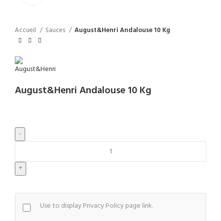
Accueil
Sauces
August&Henri Andalouse 10 Kg
August&Henri Andalouse 10 Kg
quantité
de
August&Henri
Andalouse
10
Kg
Use to display Privacy Policy page link.