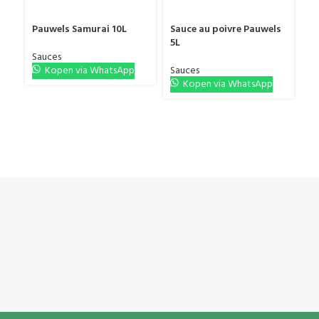
Pauwels Samurai 10L
Sauce au poivre Pauwels
Pa
5L
Sauces
Sa
Kopen via WhatsApp
Sauces
Kopen via WhatsApp