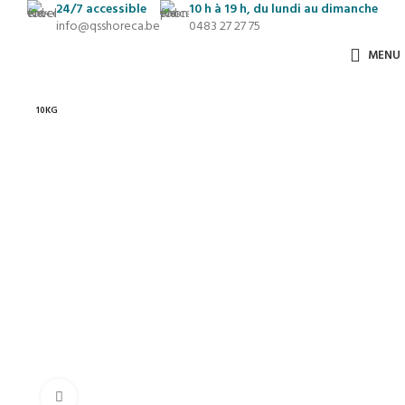
24/7
accessible
10 h à 19 h, du lundi au dimanche
info@qsshoreca.be
0483 27 27 75
MENU
10KG
Cliquez pour agrandir