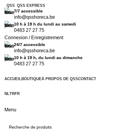
QSS
QSS EXPRESS
7/7
accessible
info@qsshoreca.be
10 h à 19 h du lundi au samedi
0483 27 27 75
Connexion / Enregistrement
24/7
accessible
info@qsshoreca.be
10 h à 19 h, du lundi au dimanche
0483 27 27 75
ACCUEIL
BOUTIQUE
À PROPOS DE QSS
CONTACT
NL
TR
FR
Menu
Catégories