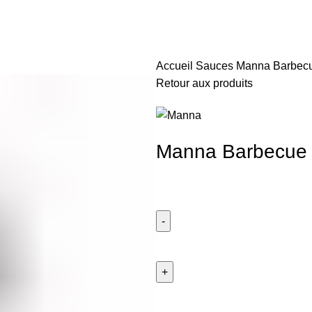
Accueil
Sauces
Manna Barbecu
Retour aux produits
Manna Barbecue 
quantité
de
Manna
Barbecuesaus
Slottsysteem