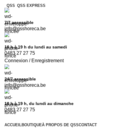
QSS
QSS EXPRESS
7/7
accessible
info@qsshoreca.be
10 h à 19 h du lundi au samedi
0483 27 27 75
Connexion / Enregistrement
24/7
accessible
info@qsshoreca.be
10 h à 19 h, du lundi au dimanche
0483 27 27 75
ACCUEIL
BOUTIQUE
À PROPOS DE QSS
CONTACT