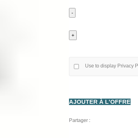
quantité
de
Vandemoortele
Vleminckx
Samurai
3L
Use to display Privacy P
AJOUTER À L'OFFRE
Partager :