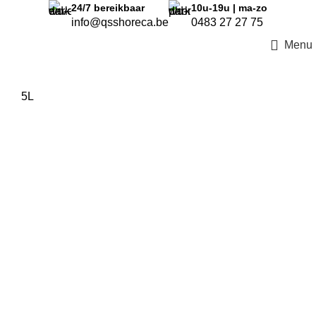
24/7
bereikbaar
10u-19u | ma-zo
info@qsshoreca.be
0483 27 27 75
Menu
5L