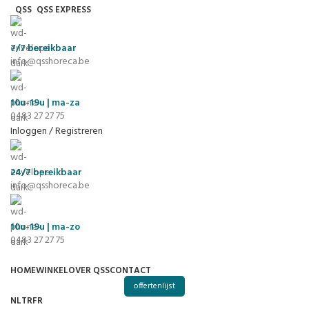
QSS
QSS EXPRESS
7/7
bereikbaar
info@qsshoreca.be
10u-19u | ma-za
0483 27 27 75
Inloggen / Registreren
24/7
bereikbaar
info@qsshoreca.be
10u-19u | ma-zo
0483 27 27 75
HOME
WINKEL
OVER QSS
CONTACT
offertenlijst
NL
TR
FR