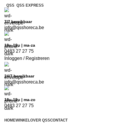
QSS
QSS EXPRESS
7/7
bereikbaar
info@qsshoreca.be
10u-19u | ma-za
0483 27 27 75
Inloggen / Registreren
24/7
bereikbaar
info@qsshoreca.be
10u-19u | ma-zo
0483 27 27 75
HOME
WINKEL
OVER QSS
CONTACT