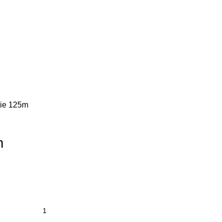
lie 125m
m