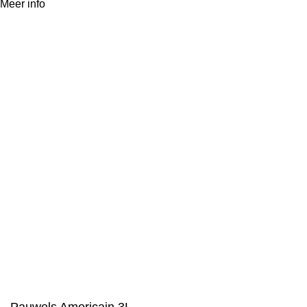
Meer
Meer info
Accepteer
info