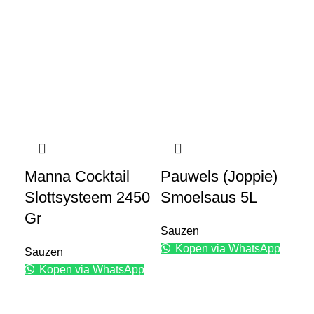
Manna Cocktail
Pauwels (Joppie)
Pa
Slottsysteem 2450
Smoelsaus 5L
Tr
Gr
Sauzen
Sa
Kopen via WhatsApp
Sauzen
Kopen via WhatsApp