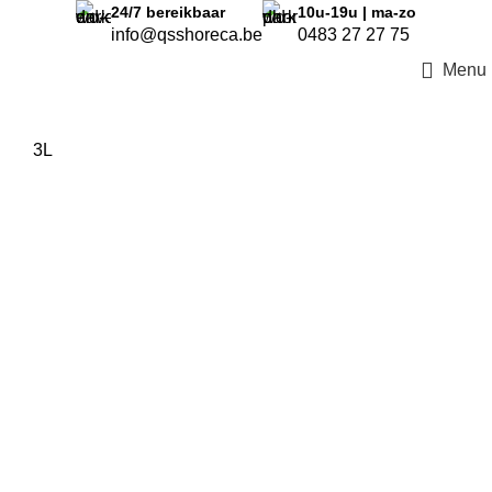
24/7
bereikbaar
10u-19u | ma-zo
info@qsshoreca.be
0483 27 27 75
Menu
3L