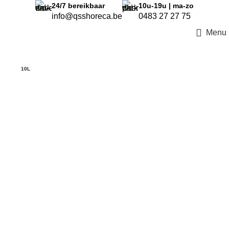
24/7
bereikbaar
10u-19u | ma-zo
info@qsshoreca.be
0483 27 27 75
Menu
10L