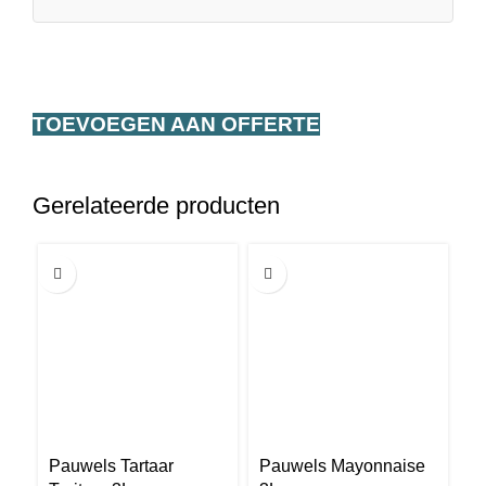
TOEVOEGEN AAN OFFERTE
Gerelateerde producten
3L
3L
1
Pauwels Tartaar
Pauwels Mayonnaise
P