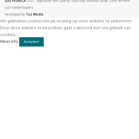
QSS HORECA
2025 Eigendom van Quality Sourcing Solutions Bvba. | Alle rechten
zijn voorbehouden.
Developed by
Tuz Media
.
We gebruiken cookies om uw ervaring op onze website te verbeteren.
Door deze website te bezoeken, gaat u akkoord met ons gebruik van
cookies.
Meer
Meer info
Accepteer
info