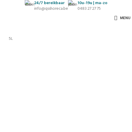
24/7
bereikbaar
10u-19u | ma-zo
info@qsshoreca.be
0483 27 27 75
MENU
5L