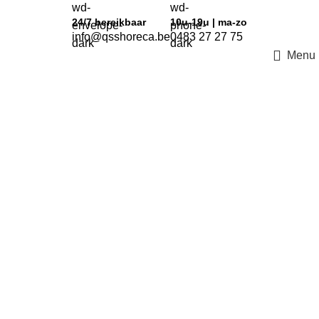
24/7
bereikbaar
10u-19u | ma-zo
info@qsshoreca.be
0483 27 27 75
Menu