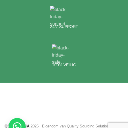
24/7 SUPPORT
100% VEILIG
QSS HORECA
2025 Eigendom van Quality Sourcing Solutions Bvba. |