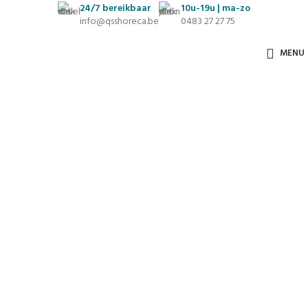
24/7
bereikbaar
10u-19u | ma-zo
info@qsshoreca.be
0483 27 27 75
MENU